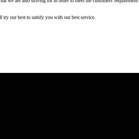
what we are also striving for in order to meet the customers' requirement
try our best to satisfy you with our best service.