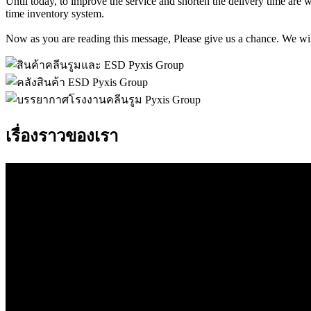
Until today, to improve the service and shorten the delivery time are 
time inventory system.
Now as you are reading this message, Please give us a chance. We will 
เรื่องราวของเรา